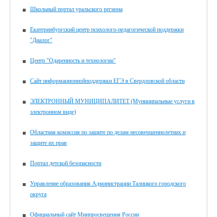
Школьный портал уральского региона
Екатеринбургский центр психолого-педагогической поддержки
"Диалог"
Центр "Одаренность и технологии"
Сайт информационнойподдержки ЕГЭ в Свердловской области
ЭЛЕКТРОННЫЙ МУНИЦИПАЛИТЕТ (Муниципальные услуги в
электронном виде)
Областная комиссия по защите по делам несовершеннолетних и
защите их прав
Портал детской безопасности
Управление образования Администрации Талицкого городского
округа
Официальный сайт Минпросвещения России