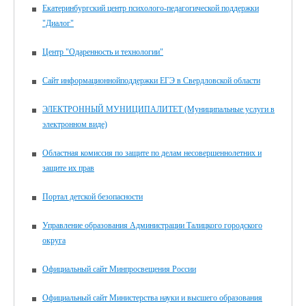
Екатеринбургский центр психолого-педагогической поддержки
"Диалог"
Центр "Одаренность и технологии"
Сайт информационнойподдержки ЕГЭ в Свердловской области
ЭЛЕКТРОННЫЙ МУНИЦИПАЛИТЕТ (Муниципальные услуги в
электронном виде)
Областная комиссия по защите по делам несовершеннолетних и
защите их прав
Портал детской безопасности
Управление образования Администрации Талицкого городского
округа
Официальный сайт Минпросвещения России
Официальный сайт Министерства науки и высшего образования