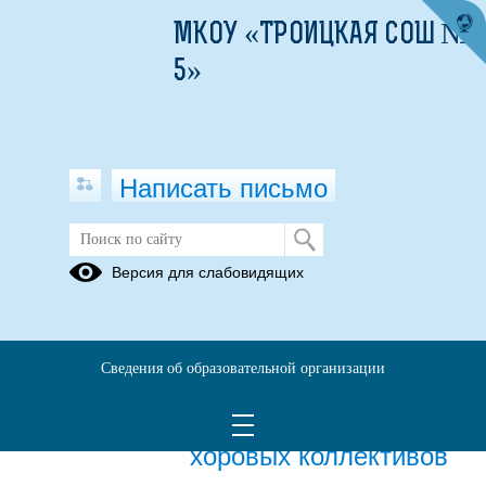
МКОУ «ТРОИЦКАЯ СОШ №
5»
Написать письмо
Хоровой коллектив "Вдохновение"
Версия для слабовидящих
05.04.2024
Диплом за III место в
Сведения об образовательной организации
районном конкурсе
детских школьных
хоровых коллективов