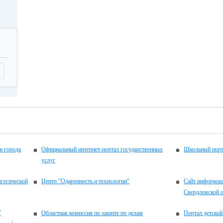
и города
Официальный интернет-портал государственных
Школьный порт
услуг
агогической
Центр "Одаренность и технологии"
Сайт информац
Свердловской 
Т
Областная комиссия по защите по делам
Портал детской