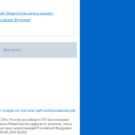
айт Министерства науки и высшего
оссийской Федерации
Контакты
т создан на портале сайтыобразованию.рф
556 в Реестре российского ПО (на основании
иказа Министерства цифрового развития, связи
массовых коммуникаций Российской Федерации
 06.09.2016 №426)