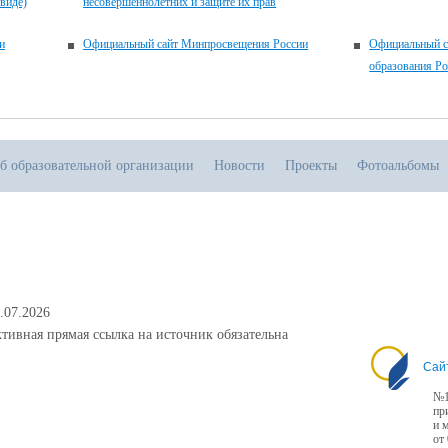
виде)
несовершеннолетних и защите их прав
и
Официальный сайт Минпросвещения России
Официальный с
образования Р
б образовательной организации
Новости
Проекты
Фотоальбомы
.07.2026
тивная прямая ссылка на источник обязательна
Сай
№1
пр
и 
от