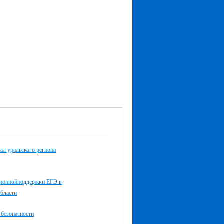
ал уральского региона
ионнойподдержки ЕГЭ в
области
 безопасности