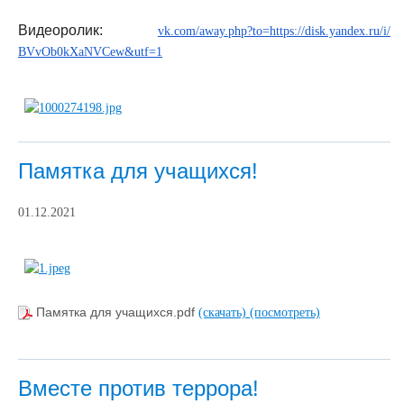
Видеоролик:
vk.com/away.php?to=
https://
disk.yandex.ru/i/
BVvOb0kXaNVCew&utf=1
Памятка для учащихся!
01.12.2021
Памятка для учащихся.pdf
(скачать)
(посмотреть)
Вместе против террора!