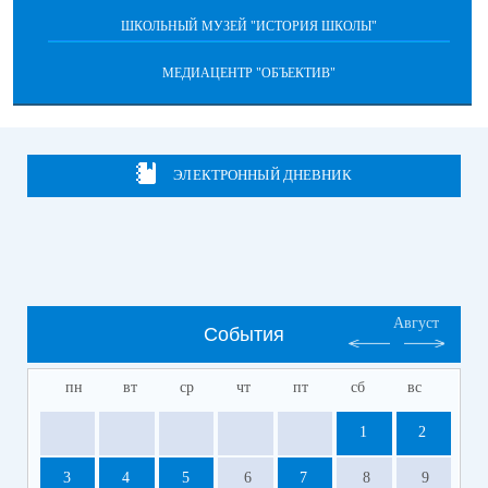
ШКОЛЬНЫЙ МУЗЕЙ "ИСТОРИЯ ШКОЛЫ"
МЕДИАЦЕНТР "ОБЪЕКТИВ"
ЭЛЕКТРОННЫЙ ДНЕВНИК
Август
События
пн
вт
ср
чт
пт
сб
вс
1
2
3
4
5
6
7
8
9