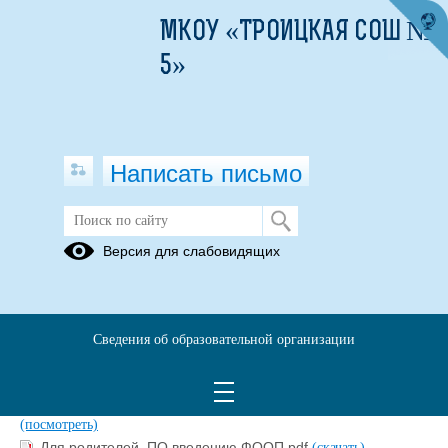
МКОУ «ТРОИЦКАЯ СОШ №
5»
Написать письмо
Информация для родителей
Версия для слабовидящих
09.01.2023
Сведения об образовательной организации
Pamyatka-roditelyam-FGOS-NOO.pdf
(скачать)
(посмотреть)
Pamyatka-roditelyam-FGOS-OOO.pdf
(скачать)
(посмотреть)
Для родителей. Об обновленных ФГОС СОО.pdf
(скачать)
(посмотреть)
Для родителей. ПО введению ФООП.pdf
(скачать)