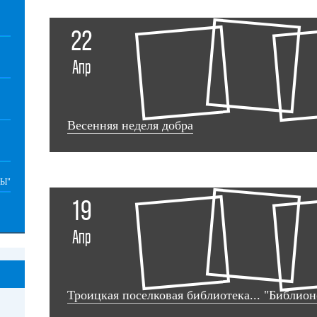
22
Апр
Весенняя неделя добра
Ы"
19
Апр
Троицкая поселковая библиотека... "Библионоч