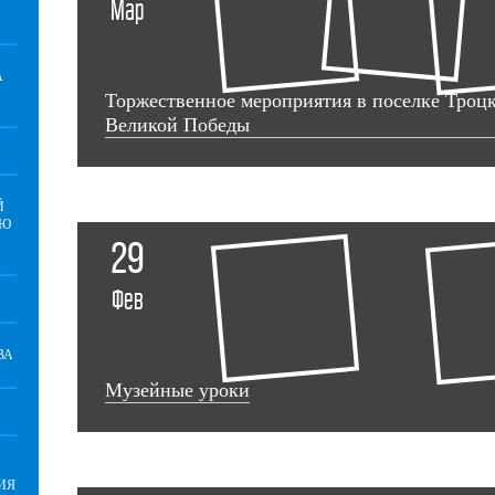
Мар
А
Торжественное мероприятия в поселке Троц
Великой Победы
Й
ИЮ
29
Фев
ВА
Музейные уроки
ИЯ