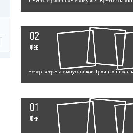
1 место в районном конкурсе "Крутые парни
02
Фев
Вечер встречи выпускников Троицкой школ
01
Фев