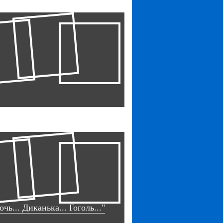
ь... Диканька... Гоголь..."