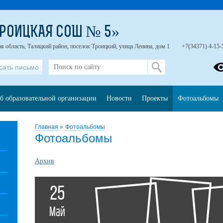
РОИЦКАЯ СОШ № 5»
я область, Талицкий район, поселок Троицкий, улица Ленина, дом 1
+7(34371) 4-15-
сать письмо
б образовательной организации
Новости
Проекты
Фотоальбомы
Главная
»
Фотоальбомы
Фотоальбомы
Архив
25
Май