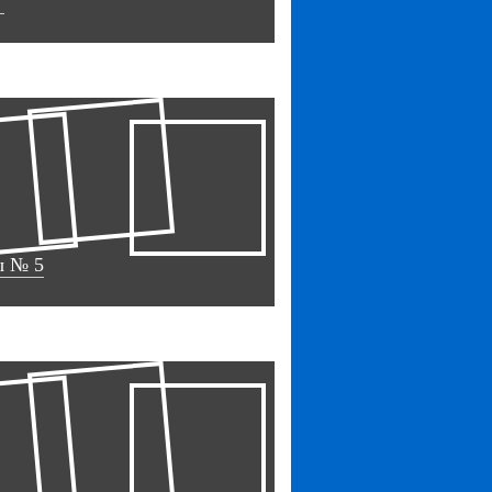
"
ы № 5