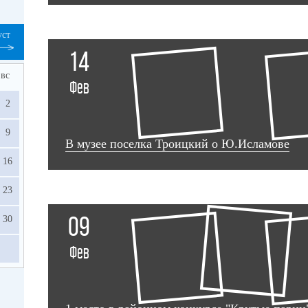
уст
14
вс
Фев
2
9
В музее поселка Троицкий о Ю.Исламове
16
23
30
09
Фев