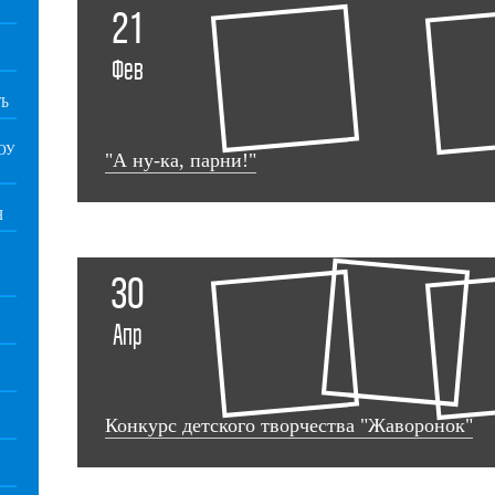
21
Фев
Ь
ОУ
"А ну-ка, парни!"
Я
30
Апр
Конкурс детского творчества "Жаворонок"