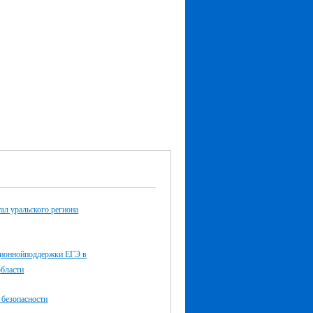
ал уральского региона
ионнойподдержки ЕГЭ в
области
 безопасности