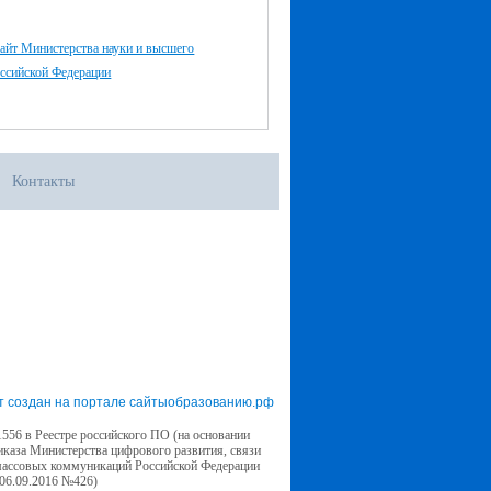
айт Министерства науки и высшего
оссийской Федерации
Контакты
т создан на портале сайтыобразованию.рф
556 в Реестре российского ПО (на основании
иказа Министерства цифрового развития, связи
массовых коммуникаций Российской Федерации
 06.09.2016 №426)