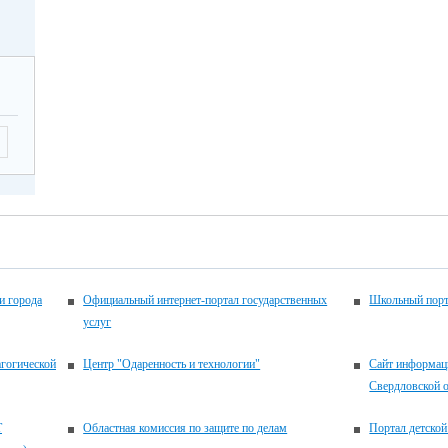
и города
Официальный интернет-портал государственных
Школьный порт
услуг
агогической
Центр "Одаренность и технологии"
Сайт информац
Свердловской 
Т
Областная комиссия по защите по делам
Портал детской