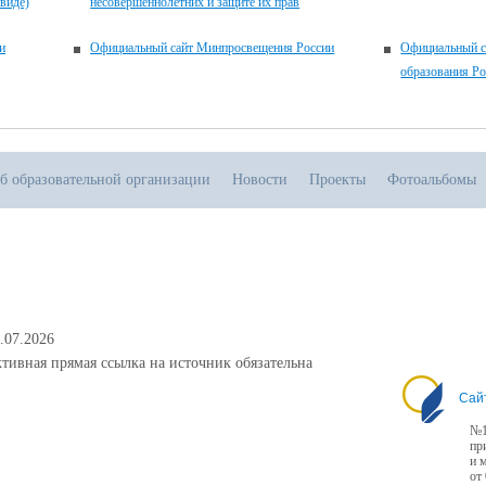
виде)
несовершеннолетних и защите их прав
и
Официальный сайт Минпросвещения России
Официальный с
образования Р
б образовательной организации
Новости
Проекты
Фотоальбомы
.07.2026
тивная прямая ссылка на источник обязательна
Сай
№1
пр
и 
от